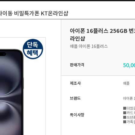
신사이동 비밀특가폰 KT온라인샵
아이폰 16플러스 256GB
라인샵
애플 아이폰 16플러스
50,0
판매가격
제조사
애플
브랜드
아이폰 
■더많은
■카드 
특이사항
■쓰던폰
■가족결