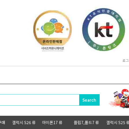
로그
구매
갤럭시 S26 류
아이폰17 류
플립7,폴드7 류
갤럭시 S25 