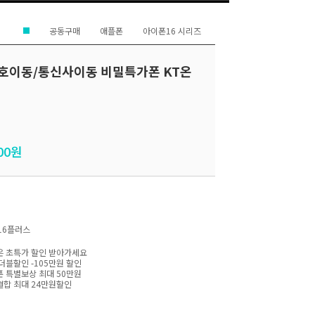
공동구매
애플폰
아이폰16 시리즈
 번호이동/통신사이동 비밀특가폰 KT온
00
원
16플러스
 초특가 할인 받아가세요
더블할인 -105만원 할인
 특별보상 최대 50만원
합 최대 24만원할인