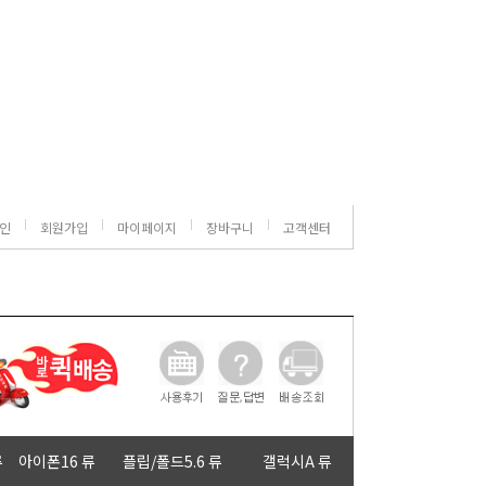
인
회원가입
마이페이지
장바구니
고객센터
류
아이폰16 류
플립/폴드5.6 류
갤럭시A 류