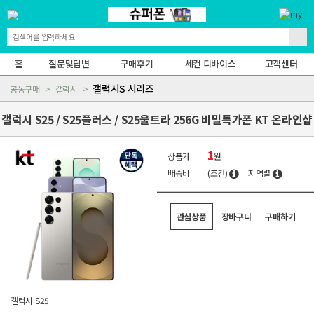
홈
질문및답변
구매후기
세컨 디바이스
고객센터
갤럭시S 시리즈
공동구매
갤럭시
갤럭시 S25 / S25플러스 / S25울트라 256G 비밀특가폰 KT 온라인샵
1
상품가
원
배송비
(조건)
지역별
관심상품
장바구니
구매하기
갤럭시 S25